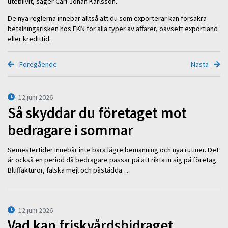
uteblivit, säger Carl-Johan Karlsson.
De nya reglerna innebär alltså att du som exporterar kan försäkra
betalningsrisken hos EKN för alla typer av affärer, oavsett exportland
eller kredittid.
Föregående
Nästa
12 juni 2026
Så skyddar du företaget mot
bedragare i sommar
Semestertider innebär inte bara lägre bemanning och nya rutiner. Det
är också en period då bedragare passar på att rikta in sig på företag.
Bluffakturor, falska mejl och påstådda …
12 juni 2026
Vad kan friskvårdsbidraget