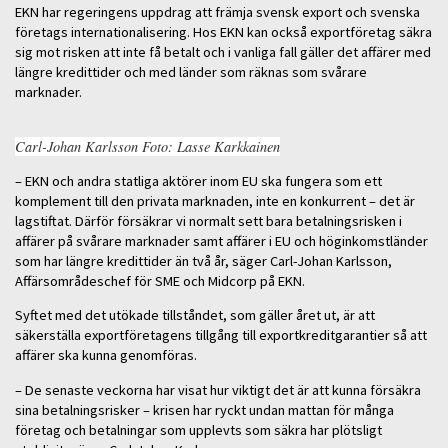
EKN har regeringens uppdrag att främja svensk export och svenska
företags internationalisering. Hos EKN kan också exportföretag säkra
sig mot risken att inte få betalt och i vanliga fall gäller det affärer med
längre kredittider och med länder som räknas som svårare
marknader.
Carl-Johan Karlsson Foto: Lasse Karkkainen
– EKN och andra statliga aktörer inom EU ska fungera som ett
komplement till den privata marknaden, inte en konkurrent – det är
lagstiftat. Därför försäkrar vi normalt sett bara betalningsrisken i
affärer på svårare marknader samt affärer i EU och höginkomstländer
som har längre kredittider än två år, säger Carl-Johan Karlsson,
Affärsområdeschef för SME och Midcorp på EKN.
Syftet med det utökade tillståndet, som gäller året ut, är att
säkerställa exportföretagens tillgång till exportkreditgarantier så att
affärer ska kunna genomföras.
– De senaste veckorna har visat hur viktigt det är att kunna försäkra
sina betalningsrisker – krisen har ryckt undan mattan för många
företag och betalningar som upplevts som säkra har plötsligt