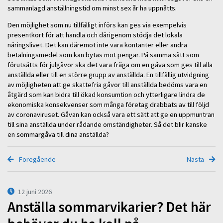
sammanlagd anställningstid om minst sex år ha uppnåtts.
Den möjlighet som nu tillfälligt införs kan ges via exempelvis
presentkort för att handla och därigenom stödja det lokala
näringslivet. Det kan däremot inte vara kontanter eller andra
betalningsmedel som kan bytas mot pengar. På samma sätt som
förutsätts för julgåvor ska det vara fråga om en gåva som ges till alla
anställda eller till en större grupp av anställda. En tillfällig utvidgning
av möjligheten att ge skattefria gåvor till anställda bedöms vara en
åtgärd som kan bidra till ökad konsumtion och ytterligare lindra de
ekonomiska konsekvenser som många företag drabbats av till följd
av coronaviruset. Gåvan kan också vara ett sätt att ge en uppmuntran
till sina anställda under rådande omständigheter. Så det blir kanske
en sommargåva till dina anställda?
Föregående
Nästa
12 juni 2026
Anställa sommarvikarier? Det här