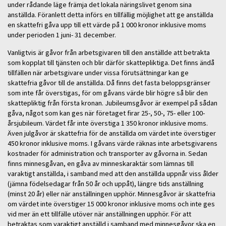
under rådande läge främja det lokala näringslivet genom sina
anställda. Föranlett detta införs en tillfällig möjlighet att ge anställda
en skattefri gåva upp till ett värde på 1 000 kronor inklusive moms
under perioden 1 juni- 31 december.
Vanligtvis är gåvor från arbetsgivaren till den anställde att betrakta
som kopplat till tjänsten och blir därför skattepliktiga. Det finns ändå
tillfällen när arbetsgivare under vissa förutsättningar kan ge
skattefria gåvor till de anställda. Då finns det fasta beloppsgränser
som inte får överstigas, för om gåvans värde blir högre så blir den
skattepliktig från första kronan. Jubileumsgåvor är exempel på sådan
gåva, något som kan ges när företaget firar 25-, 50-, 75- eller 100-
årsjubileum. Värdet får inte överstiga 1 350 kronor inklusive moms.
Även julgåvor är skattefria för de anställda om värdet inte överstiger
450 kronor inklusive moms. I gåvans värde räknas inte arbetsgivarens
kostnader för administration och transporter av gåvorna in. Sedan
finns minnesgåvan, en gåva av minneskaraktär som lämnas till
varaktigt anställda, i samband med att den anställda uppnår viss ålder
(jämna födelsedagar från 50 år och uppåt), längre tids anställning
(minst 20 år) eller när anställningen upphör. Minnesgåvor är skattefria
om värdet inte överstiger 15 000 kronor inklusive moms och inte ges
vid mer än ett tillfälle utöver när anställningen upphör. För att
betraktas som varaktigt anställd i samband med minnesgåvor ska en