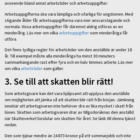
avseende bland annat arbetstider och arbetsuppgifter.
Arbetsuppgifterna ska vara lämpliga och ofarliga för ungdomen. Med
stigande ålder får arbetsuppgifterna vara mer ansvarstagande och
normala. Vissa arbetsuppgifter får däremot aldrig utföras av en
minderårig. Läs mer om vilka
arbetsuppgifter
som minderåriga får
utföra.
Det finns tydliga regler för arbetstider om den anställde är under 18
år. Till exempel måste alla minderåriga ha minst 30 minuters
sammanhängande rast efter fyra och en halv timmes arbete. Läs mer
om vilka
arbetstider
som gäller.
3. Se till att skatten blir rätt!
Som arbetsgivare kan det vara hjälpsamt att upplysa den anställde
om möjligheten att jämka så att skatten blir rätt från början. Jämkning
innebär att arbetsgivaren inte behöver dra av lika mycket i skatt från
lönen. Skatten som arbetsgivaren drar av tillgodoräknas den anställd
när Skatteverket beslutar om skatten för året. Se länk till denna tjänst
nedan.
Den som tjänar mindre än 24 873 kronor på ett sommarjobb och inte