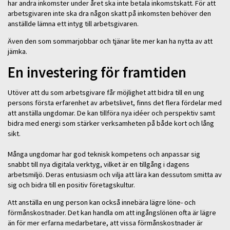
har andra inkomster under året ska inte betala inkomstskatt. För att
arbetsgivaren inte ska dra någon skatt på inkomsten behöver den
anställde lämna ett intyg till arbetsgivaren.
Även den som sommarjobbar och tjänar lite mer kan ha nytta av att
jämka.
En investering för framtiden
Utöver att du som arbetsgivare får möjlighet att bidra till en ung
persons första erfarenhet av arbetslivet, finns det flera fördelar med
att anställa ungdomar. De kan tillföra nya idéer och perspektiv samt
bidra med energi som stärker verksamheten på både kort och lång
sikt.
Många ungdomar har god teknisk kompetens och anpassar sig
snabbt till nya digitala verktyg, vilket är en tillgång i dagens
arbetsmiljö. Deras entusiasm och vilja att lära kan dessutom smitta av
sig och bidra till en positiv företagskultur.
Att anställa en ung person kan också innebära lägre löne- och
förmånskostnader. Det kan handla om att ingångslönen ofta är lägre
än för mer erfarna medarbetare, att vissa förmånskostnader är