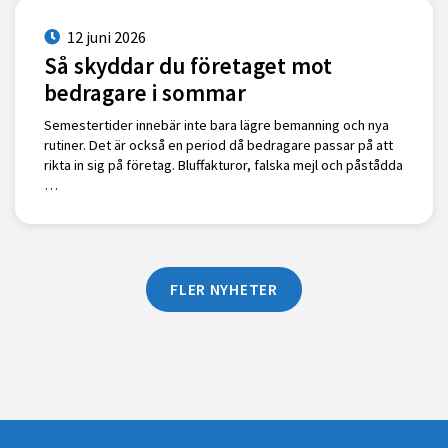
12 juni 2026
Så skyddar du företaget mot
bedragare i sommar
Semestertider innebär inte bara lägre bemanning och nya
rutiner. Det är också en period då bedragare passar på att
rikta in sig på företag. Bluffakturor, falska mejl och påstådda
…
FLER NYHETER