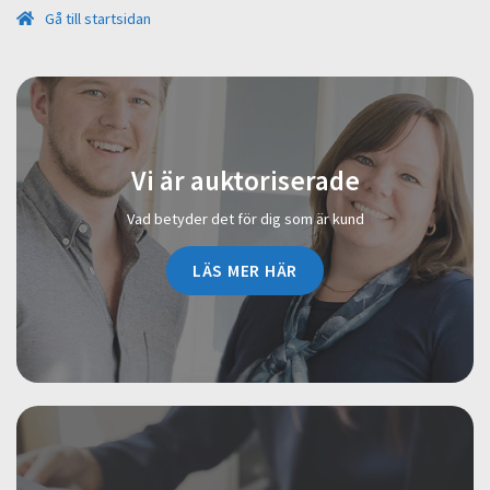
Gå till startsidan
Vi är auktoriserade
Vad betyder det för dig som är kund
LÄS MER HÄR