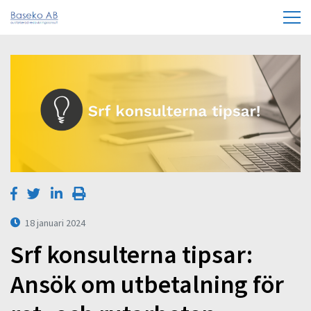
18 januari 2024
Srf konsulterna tipsar:
Ansök om utbetalning för