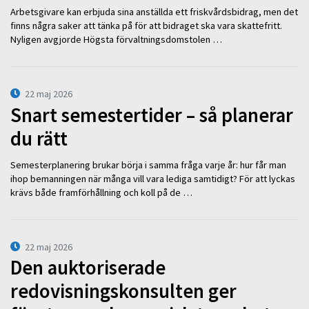
Arbetsgivare kan erbjuda sina anställda ett friskvårdsbidrag, men det
finns några saker att tänka på för att bidraget ska vara skattefritt.
Nyligen avgjorde Högsta förvaltningsdomstolen …
22 maj 2026
Snart semestertider – så planerar
du rätt
Semesterplanering brukar börja i samma fråga varje år: hur får man
ihop bemanningen när många vill vara lediga samtidigt? För att lyckas
krävs både framförhållning och koll på de …
22 maj 2026
Den auktoriserade
redovisningskonsulten ger