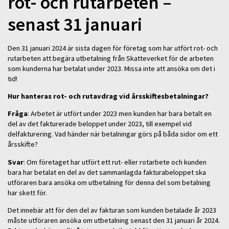
rot- och rutarbeten –
senast 31 januari
Den 31 januari 2024 är sista dagen för företag som har utfört rot- och
rutarbeten att begära utbetalning från Skatteverket för de arbeten
som kunderna har betalat under 2023. Missa inte att ansöka om det i
tid!
Hur hanteras rot- och rutavdrag vid årsskiftesbetalningar?
Fråga
: Arbetet är utfört under 2023 men kunden har bara betalt en
del av det fakturerade beloppet under 2023, till exempel vid
delfakturering. Vad händer när betalningar görs på båda sidor om ett
årsskifte?
Svar
: Om företaget har utfört ett rut- eller rotarbete och kunden
bara har betalat en del av det sammanlagda fakturabeloppet ska
utföraren bara ansöka om utbetalning för denna del som betalning
har skett för.
Det innebär att för den del av fakturan som kunden betalade år 2023
måste utföraren ansöka om utbetalning senast den 31 januari år 2024.