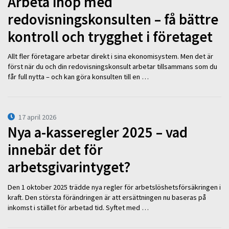
Arbeta ihop med
redovisningskonsulten – få bättre
kontroll och trygghet i företaget
Allt fler företagare arbetar direkt i sina ekonomisystem. Men det är
först när du och din redovisningskonsult arbetar tillsammans som du
får full nytta – och kan göra konsulten till en …
17 april 2026
Nya a-kasseregler 2025 – vad
innebär det för
arbetsgivarintyget?
Den 1 oktober 2025 trädde nya regler för arbetslöshetsförsäkringen i
kraft. Den största förändringen är att ersättningen nu baseras på
inkomst i stället för arbetad tid. Syftet med …