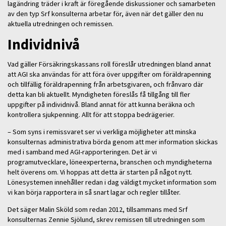
lagändring träder i kraft är föregående diskussioner och samarbeten
av den typ Srf konsulterna arbetar för, även när det gäller den nu
aktuella utredningen och remissen.
Individnivå
Vad gäller Försäkringskassans roll föreslår utredningen bland annat
att AGI ska användas för att föra över uppgifter om föräldrapenning
och tillfällig föräldrapenning från arbetsgivaren, och frånvaro där
detta kan bli aktuellt. Myndigheten föreslås få tillgång till fler
uppgifter på individnivå. Bland annat för att kunna beräkna och
kontrollera sjukpenning. Allt för att stoppa bedrägerier.
– Som syns i remissvaret ser vi verkliga möjligheter att minska
konsulternas administrativa börda genom att mer information skickas
med i samband med AGI-rapporteringen. Det är vi
programutvecklare, löneexperterna, branschen och myndigheterna
helt överens om. Vi hoppas att detta är starten på något nytt.
Lönesystemen innehåller redan i dag väldigt mycket information som
vi kan börja rapportera in så snart lagar och regler tillåter.
Det säger Malin Sköld som redan 2012, tillsammans med Srf
konsulternas Zennie Sjölund, skrev remissen till utredningen som