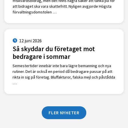
friskvårdsbidrag, men det finns några saker att tänka på för
att bidraget ska vara skattefritt. Nyligen avgjorde Högsta
förvaltningsdomstolen …
12 juni 2026
Så skyddar du företaget mot
bedragare i sommar
Semestertider innebär inte bara lägre bemanning och nya
rutiner. Det är också en period då bedragare passar på att
rikta in sig på företag. Bluffakturor, falska mejl och påstådda
…
FLER NYHETER