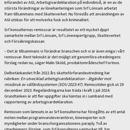
Införandet av AGI, Arbetsgivardeklaration på individnivå, är en av de
största förändringar av lönehanteringen som Srf Lönsam arbetat
fram tillsammans med Skatteverket. Nu föreslås att användningen av
AGI utökas för att motverka fusk och kriminalitet.
Srf konsulternas remissvar är resultatet av ett mycket djupt
samarbete mellan Srf Lönsam, Srf Löneexpertgrupp, Skatteverket
och Försäkringskassan.
– Det är tillsammans vi förändrar branschen och vi är även eniga i vårt
remissvar. Rent tekniskt är det möjligt att genomföra utredningens
förslag redan nu, säger Malin Sköld, produktområdeschef Fortnox.
Delbetänkandet från 2022 års skatteförfarandeutredning har
rubriken:
En utvecklad arbetsgivardeklaration – åtgärder mot
missbruk av
välfärdssystemen (SOU 2023:47).
Remisstiden gick ut 29
december 2023. Regeländringarna kan träda i kraft 1 juli 2024.
Grundtanken är att fler uppgifter ska hämtas in i samband med
rapportering av arbetsgivardeklaration.
Remissen som lämnats in av Srf konsulterna har föregåtts av ett antal
möten mellan programvaruleverantörer, löneexperter och
myndigheter under branschorganisationens paraply. Två av
utredningens förslag, som Srf konsulterna samtycker till, har