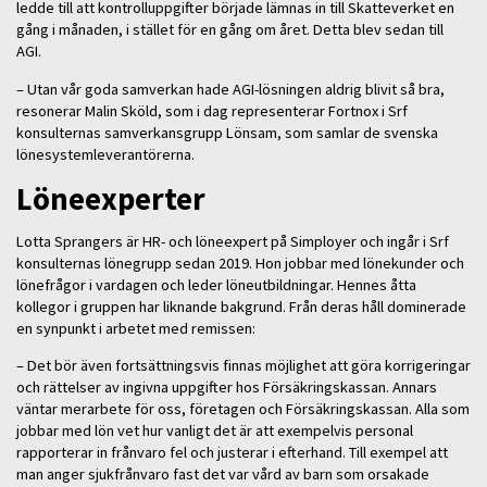
ledde till att kontrolluppgifter började lämnas in till Skatteverket en
gång i månaden, i stället för en gång om året. Detta blev sedan till
AGI.
– Utan vår goda samverkan hade AGI-lösningen aldrig blivit så bra,
resonerar Malin Sköld, som i dag representerar Fortnox i Srf
konsulternas samverkansgrupp Lönsam, som samlar de svenska
lönesystemleverantörerna.
Löneexperter
Lotta Sprangers är HR- och löneexpert på Simployer och ingår i Srf
konsulternas lönegrupp sedan 2019. Hon jobbar med lönekunder och
lönefrågor i vardagen och leder löneutbildningar. Hennes åtta
kollegor i gruppen har liknande bakgrund. Från deras håll dominerade
en synpunkt i arbetet med remissen:
– Det bör även fortsättningsvis finnas möjlighet att göra korrigeringar
och rättelser av ingivna uppgifter hos Försäkringskassan. Annars
väntar merarbete för oss, företagen och Försäkringskassan. Alla som
jobbar med lön vet hur vanligt det är att exempelvis personal
rapporterar in frånvaro fel och justerar i efterhand. Till exempel att
man anger sjukfrånvaro fast det var vård av barn som orsakade