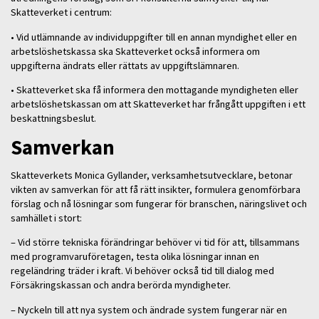
Skatteverket i centrum:
• Vid utlämnande av individuppgifter till en annan myndighet eller en
arbetslöshetskassa ska Skatteverket också informera om
uppgifterna ändrats eller rättats av uppgiftslämnaren.
• Skatteverket ska få informera den mottagande myndigheten eller
arbetslöshetskassan om att Skatteverket har frångått uppgiften i ett
beskattningsbeslut.
Samverkan
Skatteverkets Monica Gyllander, verksamhetsutvecklare, betonar
vikten av samverkan för att få rätt insikter, formulera genomförbara
förslag och nå lösningar som fungerar för branschen, näringslivet och
samhället i stort:
– Vid större tekniska förändringar behöver vi tid för att, tillsammans
med programvaruföretagen, testa olika lösningar innan en
regeländring träder i kraft. Vi behöver också tid till dialog med
Försäkringskassan och andra berörda myndigheter.
– Nyckeln till att nya system och ändrade system fungerar när en