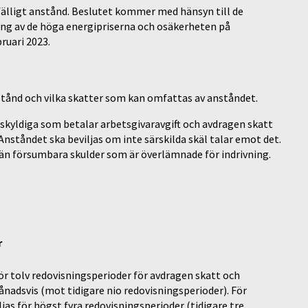
lfälligt anstånd. Beslutet kommer med hänsyn till de
ng av de höga energipriserna och osäkerheten på
ruari 2023.
tånd och vilka skatter som kan omfattas av anståndet.
attskyldiga som betalar arbetsgivaravgift och avdragen skatt
tåndet ska beviljas om inte särskilda skäl talar emot det.
 än försumbara skulder som är överlämnade för indrivning.
r
för tolv redovisningsperioder för avdragen skatt och
nadsvis (mot tidigare nio redovisningsperioder). För
jas för högst fyra redovisningsperioder (tidigare tre