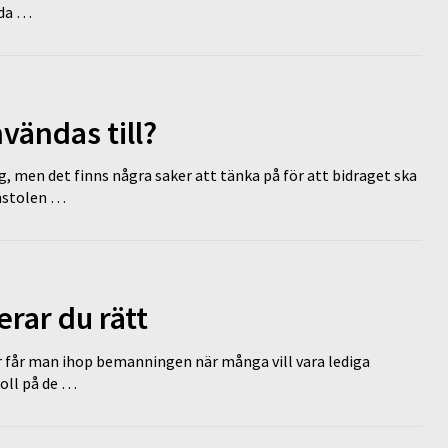
dda …
vändas till?
g, men det finns några saker att tänka på för att bidraget ska
omstolen …
erar du rätt
r får man ihop bemanningen när många vill vara lediga
koll på de …