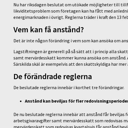
Nu har riksdagen beslutat om utökade möjligheter till til
likviditetsproblem som företagen kan ha fått med anledni
energimarknaden i övrigt. Reglerna träder i kraft den 13 feb
Vem kan få anstånd?
Det är inte någon förändring i vem som kan ansöka om ans
Lagstiftningen är generell på så sätt att i princip alla sk
samt mervärdesskatt kommer kunna ansöka om anstånd. Ans
Särskilda skäl är exempelvis att den skattskyldiga har mer
De förändrade reglerna
De beslutade reglerna innebär i korthet tre förändringar.
Anstånd kan beviljas för fler redovisningsperiode
De nu beslutade reglerna innebär att anstånd får beviljas 
arbetsgivaravgifter samt mervärdesskatt som redovisas må
mervärdesskatt som redovisas kvartalsvis får anstånd bevil