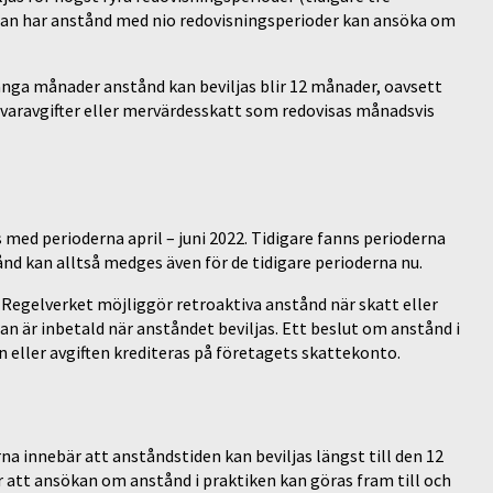
edan har anstånd med nio redovisningsperioder kan ansöka om
många månader anstånd kan beviljas blir 12 månader, oavsett
ivaravgifter eller mervärdesskatt som redovisas månadsvis
 med perioderna april – juni 2022. Tidigare fanns perioderna
ånd kan alltså medges även för de tidigare perioderna nu.
 Regelverket möjliggör retroaktiva anstånd när skatt eller
dan är inbetald när anståndet beviljas. Ett beslut om anstånd i
 eller avgiften krediteras på företagets skattekonto.
na innebär att anståndstiden kan beviljas längst till den 12
r att ansökan om anstånd i praktiken kan göras fram till och