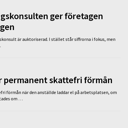
ngskonsulten ger företagen
ägen
nsult är auktoriserad. I stället står siffrorna i fokus, men
…
ir permanent skattefri förmån
efri förmån när den anställde laddar el på arbetsplatsen, om
lutades om …