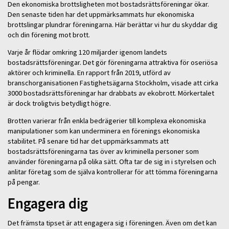
Den ekonomiska brottsligheten mot bostadsrättsföreningar ökar.
Den senaste tiden har det uppmärksammats hur ekonomiska
brottslingar plundrar föreningarna. Här berättar vi hur du skyddar dig
och din förening mot brott.
Varje år flödar omkring 120 miljarder igenom landets
bostadsrättsföreningar. Det gör föreningarna attraktiva för oseriösa
aktörer och kriminella. En rapport från 2019, utförd av
branschorganisationen Fastighetsägarna Stockholm, visade att cirka
3000 bostadsrättsföreningar har drabbats av ekobrott. Mörkertalet
är dock troligtvis betydligt högre.
Brotten varierar från enkla bedrägerier till komplexa ekonomiska
manipulationer som kan underminera en förenings ekonomiska
stabilitet. På senare tid har det uppmärksammats att
bostadsrättsföreningarna tas över av kriminella personer som
använder föreningarna på olika sätt. Ofta tar de sig in i styrelsen och
anlitar företag som de själva kontrollerar för att tömma föreningarna
på pengar.
Engagera dig
Det främsta tipset är att engagera sig i föreningen. Även om det kan