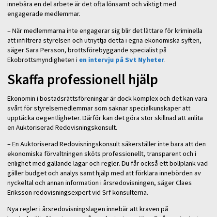
innebära en del arbete är det ofta lönsamt och viktigt med
engagerade medlemmar.
– När medlemmarna inte engagerar sig blir det lättare för kriminella
att infiltrera styrelsen och utnyttja detta i egna ekonomiska syften,
säger Sara Persson, brottsförebyggande specialist på
Ekobrottsmyndigheten i
en intervju på Svt Nyheter
.
Skaffa professionell hjälp
Ekonomin i bostadsrättsföreningar är dock komplex och det kan vara
svårt för styrelsemedlemmar som saknar specialkunskaper att
upptäcka oegentligheter. Därför kan det göra stor skillnad att anlita
en Auktoriserad Redovisningskonsult.
– En Auktoriserad Redovisningskonsult säkerställer inte bara att den
ekonomiska förvaltningen sköts professionellt, transparent och i
enlighet med gällande lagar och regler. Du får också ett bollplank vad
gäller budget och analys samt hjälp med att förklara innebörden av
nyckeltal och annan information i årsredovisningen, säger Claes
Eriksson redovisningsexpert vid Srf konsulterna.
Nya regler i årsredovisningslagen innebär att kraven på