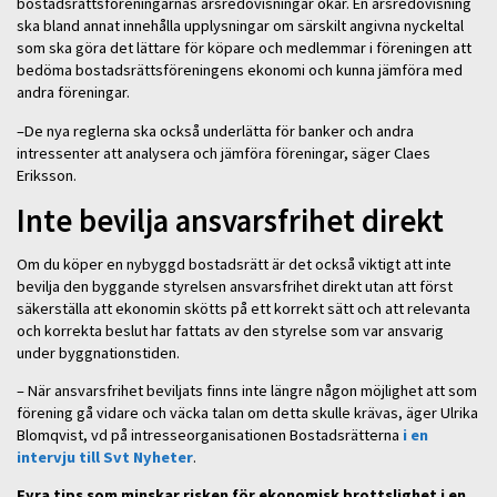
bostadsrättsföreningarnas årsredovisningar ökar. En årsredovisning
ska bland annat innehålla upplysningar om särskilt angivna nyckeltal
som ska göra det lättare för köpare och medlemmar i föreningen att
bedöma bostadsrättsföreningens ekonomi och kunna jämföra med
andra föreningar.
–De nya reglerna ska också underlätta för banker och andra
intressenter att analysera och jämföra föreningar, säger Claes
Eriksson.
Inte bevilja ansvarsfrihet direkt
Om du köper en nybyggd bostadsrätt är det också viktigt att inte
bevilja den byggande styrelsen ansvarsfrihet direkt utan att först
säkerställa att ekonomin skötts på ett korrekt sätt och att relevanta
och korrekta beslut har fattats av den styrelse som var ansvarig
under byggnationstiden.
– När ansvarsfrihet beviljats finns inte längre någon möjlighet att som
förening gå vidare och väcka talan om detta skulle krävas, äger Ulrika
Blomqvist, vd på intresseorganisationen Bostadsrätterna
i en
intervju till Svt Nyheter
.
Fyra tips som minskar risken för ekonomisk brottslighet i en