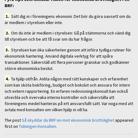
BRF:
1.
Sätt dig in i föreningens ekonomi. Det bör du göra oavsett om du
är medlem i styrelsen eller inte.
2.
Om du inte är medlem i styrelsen: Gå på stämmorna och vänd dig
till styrelsen och be att få svar om du har frågor.
3.
Styrelsen kan öka säkerheten genom att införa tydliga rutiner för
ekonomisk hantering. Använd digitala verktyg för att spåra
transaktioner. Säkerställ att flera personer granskar och godkänner
större ekonomiska beslut.
4.
Ta hjälp utifrån. Anlita någon med rätt kunskaper och erfarenhet
som kan sköta bokföring, budget och bokslut och ansvara för intern
och extern rapportering. En erfaren redovisningskonsult kan också
utveckla och övervaka interna kontroller och säkerställa att
föreningens medel hanteras på ett ansvarsfullt sätt. Var noga med att
avtala med konsulten om vilken hjälp ni vill ha.
The post
Så skyddar du BRF:en mot ekonomisk brottslighet
appeared
first on
Tidningen Konsulten
.