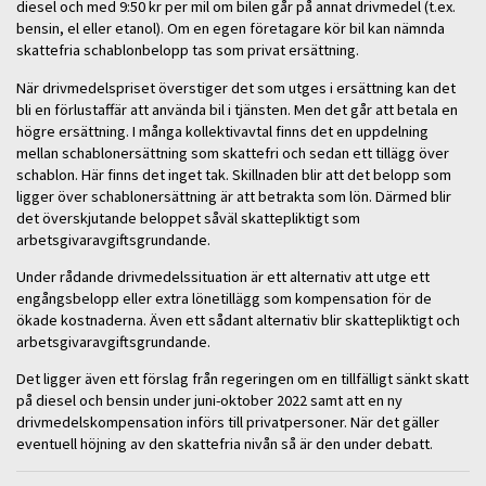
diesel och med 9:50 kr per mil om bilen går på annat drivmedel (t.ex.
bensin, el eller etanol). Om en egen företagare kör bil kan nämnda
skattefria schablonbelopp tas som privat ersättning.
När drivmedelspriset överstiger det som utges i ersättning kan det
bli en förlustaffär att använda bil i tjänsten. Men det går att betala en
högre ersättning. I många kollektivavtal finns det en uppdelning
mellan schablonersättning som skattefri och sedan ett tillägg över
schablon. Här finns det inget tak. Skillnaden blir att det belopp som
ligger över schablonersättning är att betrakta som lön. Därmed blir
det överskjutande beloppet såväl skattepliktigt som
arbetsgivaravgiftsgrundande.
Under rådande drivmedelssituation är ett alternativ att utge ett
engångsbelopp eller extra lönetillägg som kompensation för de
ökade kostnaderna. Även ett sådant alternativ blir skattepliktigt och
arbetsgivaravgiftsgrundande.
Det ligger även ett förslag från regeringen om en tillfälligt sänkt skatt
på diesel och bensin under juni-oktober 2022 samt att en ny
drivmedelskompensation införs till privatpersoner. När det gäller
eventuell höjning av den skattefria nivån så är den under debatt.