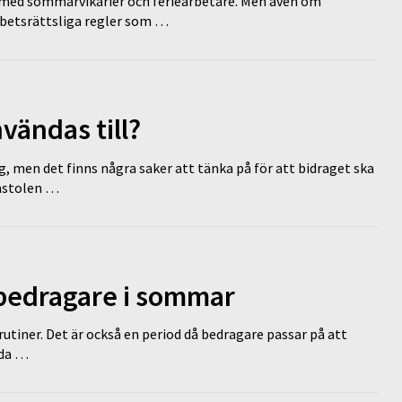
ed sommarvikarier och feriearbetare. Men även om
rbetsrättsliga regler som …
vändas till?
g, men det finns några saker att tänka på för att bidraget ska
omstolen …
 bedragare i sommar
tiner. Det är också en period då bedragare passar på att
dda …