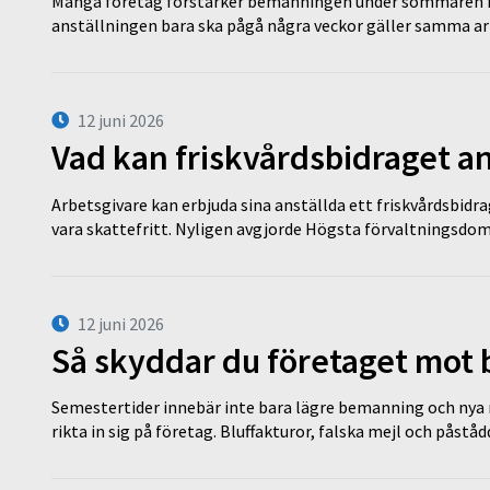
Många företag förstärker bemanningen under sommaren m
anställningen bara ska pågå några veckor gäller samma a
12 juni 2026
Vad kan friskvårdsbidraget an
Arbetsgivare kan erbjuda sina anställda ett friskvårdsbidra
vara skattefritt. Nyligen avgjorde Högsta förvaltningsd
12 juni 2026
Så skyddar du företaget mot
Semestertider innebär inte bara lägre bemanning och nya ru
rikta in sig på företag. Bluffakturor, falska mejl och påstå