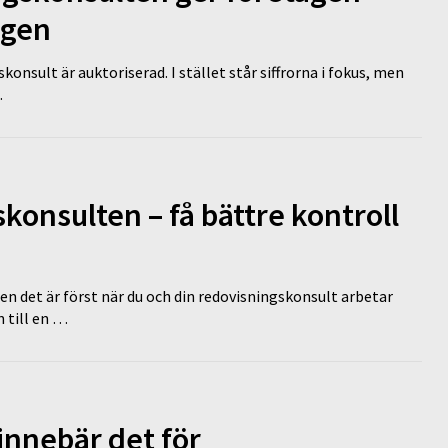
ägen
nsult är auktoriserad. I stället står siffrorna i fokus, men
…
onsulten – få bättre kontroll
en det är först när du och din redovisningskonsult arbetar
 till en …
innebär det för