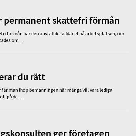
ir permanent skattefri förmån
efri förmån när den anställde laddar el på arbetsplatsen, om
lutades om …
erar du rätt
r får man ihop bemanningen när många vill vara lediga
koll på de …
ngskonsulten ger företagen