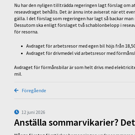
Nu har den nyligen tillträdda regeringen lagt förslag om a
reseavdraget behålls. Det är ännu inte aviserat när ett ev
gälla. I det förslag som regeringen har lagt så backar man 
Dessutom ska enligt förslaget två schablonbelopp i reseav
för resorna.
Avdraget för arbetsresor med egen bil höjs från 18,50 
Avdraget för drivmedel vid arbetsresor med förmånsbil
Avdraget för förmånsbilar är som helt drivs med elektricite
mil.
Föregående
12 juni 2026
Anställa sommarvikarier? Det