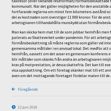
taxiresor (eller liknande reseförmån) förmånsbeskattade
kommunalt. När det gäller möjligheten för den anställde at
fortfarande reglerna om minst fem kilometers avstånd och 
del av kostnaden som överstiger 11 000 kronor. För de ans
arbetsgivaren tillhandahålla munskydd utan förmånsbesk
Man kan skicka hem mat till de som jobbar hemifrån men 
justerats av Skatteverket under pandemin. För att arbetsg
förmånsbeskattning så måste reglerna som gäller vid intern
gemensamma måltider i en anvisad lokal. Det medför att o
hemifrån, oavsett om det avser en gemensam konferens elle
blir måltider som skänks från andra än arbetsgivaren möjl
krav på motprestation, är dessa skattefria. Det kan till 
visa uppskattning. Om ett företag skänker mat till ett an
även om det mottagande företaget fördelar maten till de 
Föregående
12 juni 2026