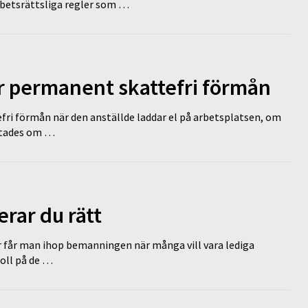
rbetsrättsliga regler som …
ir permanent skattefri förmån
efri förmån när den anställde laddar el på arbetsplatsen, om
lutades om …
erar du rätt
r får man ihop bemanningen när många vill vara lediga
koll på de …