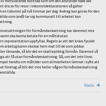
 till motsvarande kostnad som om den anställde hade åkt
t dra av för resor i inkomstdeklarationen så gäller
en tidsvinst på två timmar per dag. Avdrag kan göras för den
tällda som ändå tar sig kommunalt till arbetet kan
attning.
förutsättningen för förmånsbeskattning har däremot inte
ivaren ska kunna betala för en måltid utan
 representation uppfyllas. Regeln är att det krävs fysiskt
m arbetsgivaren skickar hem mat till de som jobbar
r liknande, så blir det en skattepliktig förmån. Däremot så
iga att få utan förmånsbeskattning. Då, om det inte finns
exempel handla om måltider som allmänheten lämnat i syfte att
nat företag så blir det inte heller någon förmånsbeskattning
anställda.
Nästa