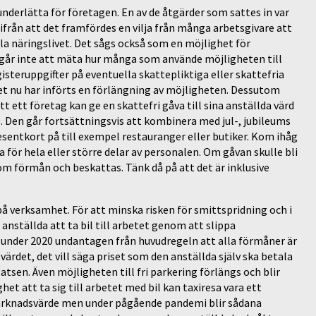
t underlätta för företagen. En av de åtgärder som sattes in var
ifrån att det framfördes en vilja från många arbetsgivare att
la näringslivet. Det sågs också som en möjlighet för
t går inte att mäta hur många som använde möjligheten till
isteruppgifter på eventuella skattepliktiga eller skattefria
det nu har införts en förlängning av möjligheten. Dessutom
t ett företag kan ge en skattefri gåva till sina anställda värd
0. Den går fortsättningsvis att kombinera med jul-, jubileums
entkort på till exempel restauranger eller butiker. Kom ihåg
a för hela eller större delar av personalen. Om gåvan skulle bli
som förmån och beskattas. Tänk då på att det är inklusive
på verksamhet. För att minska risken för smittspridning och i
anställda att ta bil till arbetet genom att slippa
under 2020 undantagen från huvudregeln att alla förmåner är
ärdet, det vill säga priset som den anställda själv ska betala
tsen. Även möjligheten till fri parkering förlängs och blir
et att ta sig till arbetet med bil kan taxiresa vara ett
l marknadsvärde men under pågående pandemi blir sådana