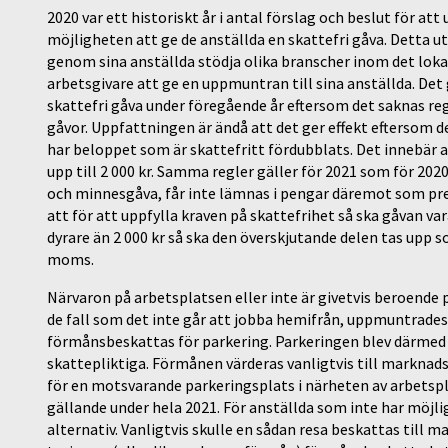
2020 var ett historiskt år i antal förslag och beslut för at
möjligheten att ge de anställda en skattefri gåva. Detta ut
genom sina anställda stödja olika branscher inom det loka
arbetsgivare att ge en uppmuntran till sina anställda. De
skattefri gåva under föregående år eftersom det saknas reg
gåvor. Uppfattningen är ändå att det ger effekt eftersom 
har beloppet som är skattefritt fördubblats. Det innebär at
upp till 2 000 kr. Samma regler gäller för 2021 som för 202
och minnesgåva, får inte lämnas i pengar däremot som pres
att för att uppfylla kraven på skattefrihet så ska gåvan var
dyrare än 2 000 kr så ska den överskjutande delen tas upp 
moms.
Närvaron på arbetsplatsen eller inte är givetvis beroende 
de fall som det inte går att jobba hemifrån, uppmuntrades 
förmånsbeskattas för parkering. Parkeringen blev därmed 
skattepliktiga. Förmånen värderas vanligtvis till marknadsv
för en motsvarande parkeringsplats i närheten av arbetspla
gällande under hela 2021. För anställda som inte har möjligh
alternativ. Vanligtvis skulle en sådan resa beskattas til