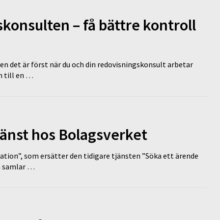
onsulten – få bättre kontroll
en det är först när du och din redovisningskonsult arbetar
 till en …
tjänst hos Bolagsverket
tion”, som ersätter den tidigare tjänsten ”Söka ett ärende
en samlar …