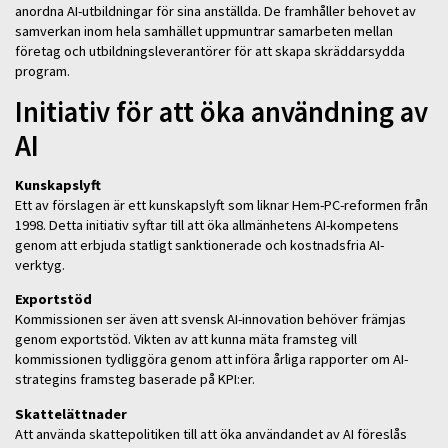
anordna AI-utbildningar för sina anställda. De framhåller behovet av
samverkan inom hela samhället uppmuntrar samarbeten mellan
företag och utbildningsleverantörer för att skapa skräddarsydda
program.
Initiativ för att öka användning av
AI
Kunskapslyft
Ett av förslagen är ett kunskapslyft som liknar Hem-PC-reformen från
1998. Detta initiativ syftar till att öka allmänhetens AI-kompetens
genom att erbjuda statligt sanktionerade och kostnadsfria AI-
verktyg.
Exportstöd
Kommissionen ser även att svensk AI-innovation behöver främjas
genom exportstöd. Vikten av att kunna mäta framsteg vill
kommissionen tydliggöra genom att införa årliga rapporter om AI-
strategins framsteg baserade på KPI:er.
Skattelättnader
Att använda skattepolitiken till att öka användandet av AI föreslås