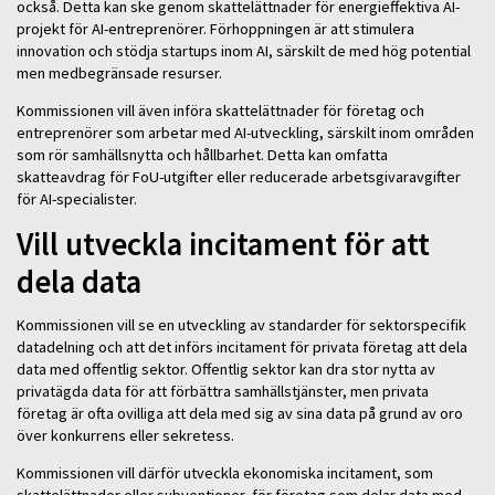
också. Detta kan ske genom skattelättnader för energieffektiva AI-
projekt för AI-entreprenörer. Förhoppningen är att stimulera
innovation och stödja startups inom AI, särskilt de med hög potential
men medbegränsade resurser.
Kommissionen vill även införa skattelättnader för företag och
entreprenörer som arbetar med AI-utveckling, särskilt inom områden
som rör samhällsnytta och hållbarhet. Detta kan omfatta
skatteavdrag för FoU-utgifter eller reducerade arbetsgivaravgifter
för AI-specialister.
Vill utveckla incitament för att
dela data
Kommissionen vill se en utveckling av standarder för sektorspecifik
datadelning och att det införs incitament för privata företag att dela
data med offentlig sektor. Offentlig sektor kan dra stor nytta av
privatägda data för att förbättra samhällstjänster, men privata
företag är ofta ovilliga att dela med sig av sina data på grund av oro
över konkurrens eller sekretess.
Kommissionen vill därför utveckla ekonomiska incitament, som