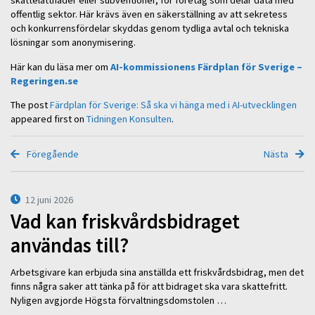
skattelättnader eller subventioner, för företag som delar data med
offentlig sektor. Här krävs även en säkerställning av att sekretess
och konkurrensfördelar skyddas genom tydliga avtal och tekniska
lösningar som anonymisering.
Här kan du läsa mer om
AI-kommissionens Färdplan för Sverige –
Regeringen.se
The post
Färdplan för Sverige: Så ska vi hänga med i AI-utvecklingen
appeared first on
Tidningen Konsulten
.
Föregående
Nästa
12 juni 2026
Vad kan friskvårdsbidraget
användas till?
Arbetsgivare kan erbjuda sina anställda ett friskvårdsbidrag, men det
finns några saker att tänka på för att bidraget ska vara skattefritt.
Nyligen avgjorde Högsta förvaltningsdomstolen …