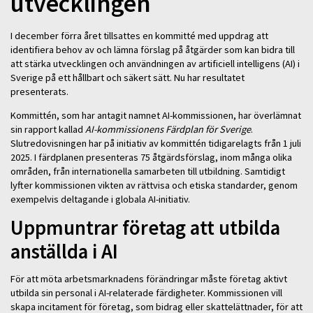
utvecklingen
I december förra året tillsattes en kommitté med uppdrag att
identifiera behov av och lämna förslag på åtgärder som kan bidra till
att stärka utvecklingen och användningen av artificiell intelligens (AI) i
Sverige på ett hållbart och säkert sätt. Nu har resultatet
presenterats.
Kommittén, som har antagit namnet AI-kommissionen, har överlämnat
sin rapport kallad
AI-kommissionens Färdplan för Sverige
.
Slutredovisningen har på initiativ av kommittén tidigarelagts från 1 juli
2025. I färdplanen presenteras 75 åtgärdsförslag, inom många olika
områden, från internationella samarbeten till utbildning. Samtidigt
lyfter kommissionen vikten av rättvisa och etiska standarder, genom
exempelvis deltagande i globala AI-initiativ.
Uppmuntrar företag att utbilda
anställda i AI
För att möta arbetsmarknadens förändringar måste företag aktivt
utbilda sin personal i AI-relaterade färdigheter. Kommissionen vill
skapa incitament för företag, som bidrag eller skattelättnader, för att