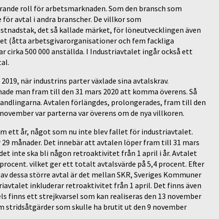
erande roll för arbetsmarknaden. Som den bransch som
för avtal i andra branscher. De villkor som
tnadstak, det så kallade märket, för löneutvecklingen även
et (åtta arbetsgivarorganisationer och fem fackliga
cirka 500 000 anställda. I Industriavtalet ingår också ett
al.
019, när industrins parter växlade sina avtalskrav.
 hade man fram till den 31 mars 2020 att komma överens. Så
andlingarna. Avtalen förlängdes, prolongerades, fram till den
 november var parterna var överens om de nya villkoren.
 ett år, något som nu inte blev fallet för industriavtalet.
 29 månader. Det innebär att avtalen löper fram till 31 mars
 inte ska bli någon retroaktivitet från 1 april i år. Avtalet
rocent. vilket ger ett totalt avtalsvärde på 5,4 procent. Efter
tt av dessa större avtal är det mellan SKR, Sveriges Kommuner
vtalet inkluderar retroaktivitet från 1 april. Det finns även
ls finns ett strejkvarsel som kan realiseras den 13 november
m stridsåtgärder som skulle ha brutit ut den 9 november