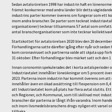
Sedan avtalsrörelsen 1998 har industrin haft en lönenorm
främst konkurrerar med andra länder blir detta vägledande 
industrins parter kommer överens om fungerar som ett kos
inom andra branscher. De parter som tecknat industriavtal
organisationer) tecknar tillsammans 57 avtal som omfattar 
antal branschorganisationer som inte tecknar kollektivavt
Startskottet för avtalsrörelsen 2020 blev den 20 december 2
Förhandlingarna satte därefter igång efter nyår och sedan
kom coronaviruset och partnerna valde att skjuta upp förh
31 oktober. Efter förhandlingar blev märket satt och den 1
Innan coronomin spekulerades det i korta avtalsperioder om
Industriavtalet innehåller löneökningar om 5 procent över
2023. Parterna inom industrin har kommit överens om att det
innehåller även en ökad avsättning till flexpension om 0,4 p
att Industriavtalet kom på plats har flera avtal slutits. E
och Regioner, och Kommunal, som till skillnad mot industria
branscher där parterna är långt ifrån varandra. Inom hande
och inom livsmedelsbranschens drogs nyligen ett varsel o
tillbaka.