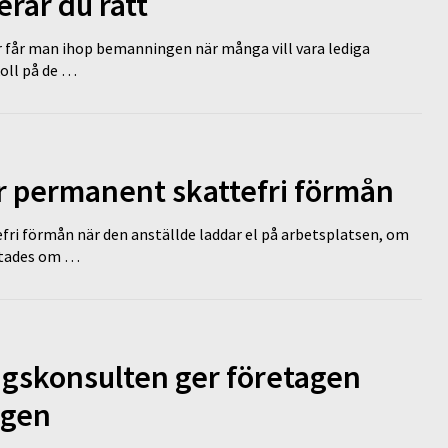
erar du rätt
r får man ihop bemanningen när många vill vara lediga
koll på de …
ir permanent skattefri förmån
efri förmån när den anställde laddar el på arbetsplatsen, om
lutades om …
ngskonsulten ger företagen
ägen