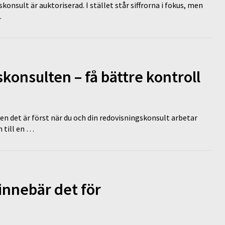
nsult är auktoriserad. I stället står siffrorna i fokus, men
…
onsulten – få bättre kontroll
en det är först när du och din redovisningskonsult arbetar
 till en …
innebär det för