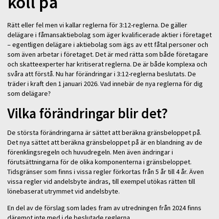
koll på
Rätt eller fel men vi kallar reglerna för 3:12-reglerna. De gäller
delägare i fåmansaktiebolag som äger kvalificerade aktier i företaget
– egentligen delägare i aktiebolag som ägs av ett fåtal personer och
som även arbetar i företaget. Det är med rätta som både företagare
och skatteexperter har kritiserat reglerna. De är både komplexa och
svåra att förstå. Nu har förändringar i 3:12-reglerna beslutats. De
träder i kraft den 1 januari 2026. Vad innebär de nya reglerna för dig
som delägare?
Vilka förändringar blir det?
De största förändringarna är sättet att beräkna gränsbeloppet på.
Det nya sättet att beräkna gränsbeloppet på är en blandning av de
förenklingsregeln och huvudregeln. Men även ändringar i
förutsättningarna för de olika komponenterna i gränsbeloppet.
Tidsgränser som finns i vissa regler förkortas från 5 år till 4 år. Även
vissa regler vid andelsbyte ändras, till exempel utökas rätten till
lönebaserat utrymmet vid andelsbyte.
En del av de förslag som lades fram av utredningen från 2024 finns
däremot inte med i de beslutade reglerna.