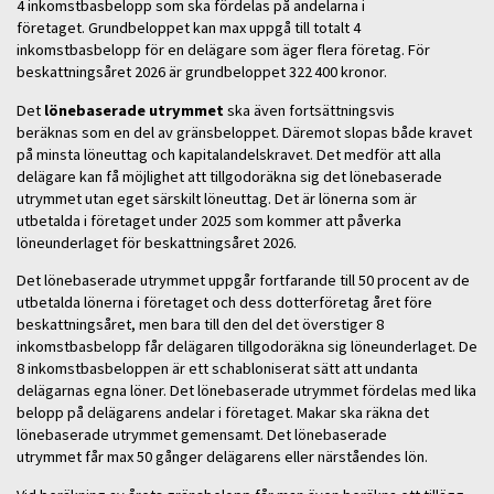
4 inkomstbasbelopp som ska fördelas på andelarna i
företaget. Grundbeloppet kan max uppgå till totalt 4
inkomstbasbelopp för en delägare som äger flera företag. För
beskattningsåret 2026 är grundbeloppet 322 400 kronor.
Det
lönebaserade utrymmet
ska även fortsättningsvis
beräknas som en del av gränsbeloppet. Däremot slopas både kravet
på minsta löneuttag och kapitalandelskravet. Det medför att alla
delägare kan få möjlighet att tillgodoräkna sig det lönebaserade
utrymmet utan eget särskilt löneuttag. Det är lönerna som är
utbetalda i företaget under 2025 som kommer att påverka
löneunderlaget för beskattningsåret 2026.
Det lönebaserade utrymmet uppgår fortfarande till 50 procent av de
utbetalda lönerna i företaget och dess dotterföretag året före
beskattningsåret, men bara till den del det överstiger 8
inkomstbasbelopp får delägaren tillgodoräkna sig löneunderlaget. De
8 inkomstbasbeloppen är ett schabloniserat sätt att undanta
delägarnas egna löner. Det lönebaserade utrymmet fördelas med lika
belopp på delägarens andelar i företaget. Makar ska räkna det
lönebaserade utrymmet gemensamt. Det lönebaserade
utrymmet får max 50 gånger delägarens eller närståendes lön.