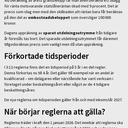
Vid beräkning av årets gränsbelopp får man även beräkna ett tillägg
för
ränta motsvarande statslåneräntan ökad med 9 procent. Det är
precis som idag men med den skillnaden att räntan bara får beräknas
på den del av
omkostnadsbeloppet
som överstiger 100 000
kronor.
Dagens uppräkning av
sparat utdelningsutrymme
från tidigare
år föreslås tas bort. Det sparade utdelningsutrymmet får däremot
tillgodoräknas precis som vanligt men då utan uppräkning.
Förkortade tidsperioder
I 3:12-reglerna finns det en tidsperiod på 5 år i en del regler.
Denna förkortas nu till 4 år. Det gäller till exempel när en andel är
kvalificerad – om delägaren eller närstående har varit verksam i
företaget under beskattningsåret eller något av de 4 tidigare
beskattningsåren.
De nya reglerna om tidsperioden gäller från och med inkomstår 2027.
När börjar reglerna att gälla?
Reglerna träder i kraft den 1 januari 2026. Det innebär att reglerna ska