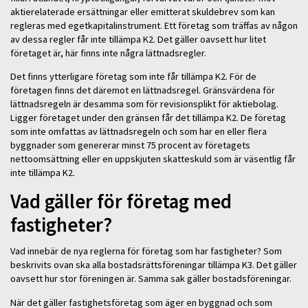
aktierelaterade ersättningar eller emitterat skuldebrev som kan
regleras med egetkapitalinstrument. Ett företag som träffas av någon
av dessa regler får inte tillämpa K2. Det gäller oavsett hur litet
företaget är, här finns inte några lättnadsregler.
Det finns ytterligare företag som inte får tillämpa K2. För de
företagen finns det däremot en lättnadsregel. Gränsvärdena för
lättnadsregeln är desamma som för revisionsplikt för aktiebolag.
Ligger företaget under den gränsen får det tillämpa K2. De företag
som inte omfattas av lättnadsregeln och som har en eller flera
byggnader som genererar minst 75 procent av företagets
nettoomsättning eller en uppskjuten skatteskuld som är väsentlig får
inte tillämpa K2.
Vad gäller för företag med
fastigheter?
Vad innebär de nya reglerna för företag som har fastigheter? Som
beskrivits ovan ska alla bostadsrättsföreningar tillämpa K3. Det gäller
oavsett hur stor föreningen är. Samma sak gäller bostadsföreningar.
När det gäller fastighetsföretag som äger en byggnad och som