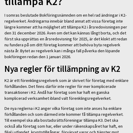
tillämpa K2?
I somras beslutade Bokföringsnämnden om en hel rad ändringar i K2-
regelverket. Ändringarna innebär bland annat att vissa företag inte
längre kommer att ha möjlighet att tillämpa K2 i årsredovisningen per
den 31 december 2026. Även om det kan kännas långt borta, och det
först ska upprättas en årsredovisning för 2025, är det klokt att redan
nu fundera på om ditt företag kommer att behöva byta regelverk
nästa år. Bytet av regelverk kan i många fall påverka den löpande
bokföringen redan den 1 januari 2026.
Nya regler för tillämpning av K2
K2 är ett förenklingsregelverk som är skrivet för företag med enklare
förhållanden. Det finns därför inte regler för mer komplicerade
transaktioner i K2. Ändå har företag som har haft en ganska
komplicerad verksamhet ibland valt förenklingsregelverket.
De nya reglerna i K2 anger vilka företag som inte anses ha enklare
förhållanden och som därmed inte kommer få tillämpa regelverket.
Till exempel ska alla bostadsrättsföreningar tillämpa K3. Det ska
också alla företag som har, eller under räkenskapsåret har haft, en
filial i utlandet, kryptotillgångar, förvärvat varor och tjänster mot