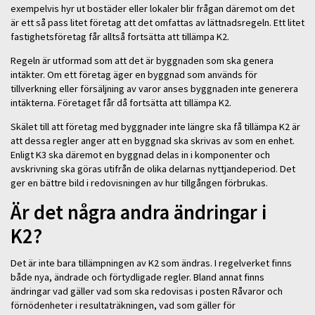
exempelvis hyr ut bostäder eller lokaler blir frågan däremot om det
är ett så pass litet företag att det omfattas av lättnadsregeln. Ett litet
fastighetsföretag får alltså fortsätta att tillämpa K2.
Regeln är utformad som att det är byggnaden som ska genera
intäkter. Om ett företag äger en byggnad som används för
tillverkning eller försäljning av varor anses byggnaden inte generera
intäkterna. Företaget får då fortsätta att tillämpa K2.
Skälet till att företag med byggnader inte längre ska få tillämpa K2 är
att dessa regler anger att en byggnad ska skrivas av som en enhet.
Enligt K3 ska däremot en byggnad delas in i komponenter och
avskrivning ska göras utifrån de olika delarnas nyttjandeperiod. Det
ger en bättre bild i redovisningen av hur tillgången förbrukas.
Är det några andra ändringar i
K2?
Det är inte bara tillämpningen av K2 som ändras. I regelverket finns
både nya, ändrade och förtydligade regler. Bland annat finns
ändringar vad gäller vad som ska redovisas i posten Råvaror och
förnödenheter i resultaträkningen, vad som gäller för