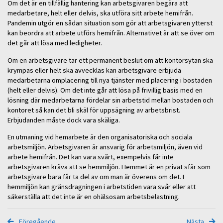
Om det är en tillfällig hantering kan arbetsgivaren begära att
medarbetare, helt eller delvis, ska utföra sitt arbete hemifrån.
Pandemin utgör en sådan situation som gör att arbetsgivaren ytterst
kan beordra att arbete utförs hemifrån. Alternativet är att se över om
det går att lösa med ledigheter.
Om en arbetsgivare tar ett permanent beslut om att kontorsytan ska
krympas eller helt ska avvecklas kan arbetsgivare erbjuda
medarbetarna omplacering till nya tjänster med placering i bostaden
(helt eller delvis). Om det inte går att lösa på frivillig basis med en
lösning där medarbetarna fördelar sin arbetstid mellan bostaden och
kontoret så kan det bli skäl för uppsägning av arbetsbrist.
Erbjudanden måste dock vara skäliga.
En utmaning vid hemarbete är den organisatoriska och sociala
arbetsmiljön. Arbetsgivaren är ansvarig för arbetsmiljön, även vid
arbete hemifrån. Det kan vara svårt, exempelvis får inte
arbetsgivaren kräva att se hemmiljön. Hemmet är en privat sfär som
arbetsgivare bara får ta del av om man är överens om det. I
hemmiljön kan gränsdragningen i arbetstiden vara svår eller att
säkerställa att det inte är en ohälsosam arbetsbelastning.
Föregående
Nästa