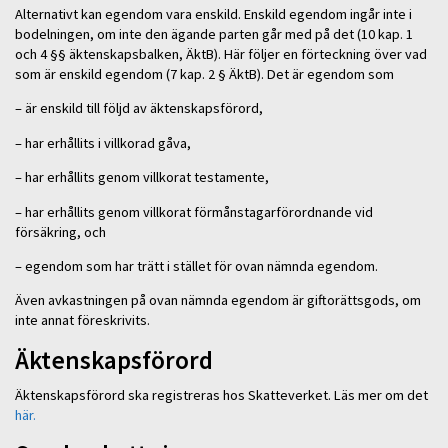
Alternativt kan egendom vara enskild. Enskild egendom ingår inte i
bodelningen, om inte den ägande parten går med på det (10 kap. 1
och 4 §§ äktenskapsbalken, ÄktB). Här följer en förteckning över vad
som är enskild egendom (7 kap. 2 § ÄktB). Det är egendom som
– är enskild till följd av äktenskapsförord,
– har erhållits i villkorad gåva,
– har erhållits genom villkorat testamente,
– har erhållits genom villkorat förmånstagarförordnande vid
försäkring, och
– egendom som har trätt i stället för ovan nämnda egendom.
Även avkastningen på ovan nämnda egendom är giftorättsgods, om
inte annat föreskrivits.
Äktenskapsförord
Äktenskapsförord ska registreras hos Skatteverket. Läs mer om det
här.