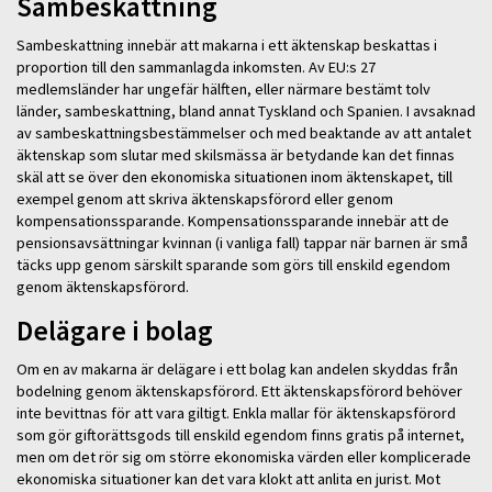
Sambeskattning
Sambeskattning innebär att makarna i ett äktenskap beskattas i
proportion till den sammanlagda inkomsten. Av EU:s 27
medlemsländer har ungefär hälften, eller närmare bestämt tolv
länder, sambeskattning, bland annat Tyskland och Spanien. I avsaknad
av sambeskattningsbestämmelser och med beaktande av att antalet
äktenskap som slutar med skilsmässa är betydande kan det finnas
skäl att se över den ekonomiska situationen inom äktenskapet, till
exempel genom att skriva äktenskapsförord eller genom
kompensationssparande. Kompensationssparande innebär att de
pensionsavsättningar kvinnan (i vanliga fall) tappar när barnen är små
täcks upp genom särskilt sparande som görs till enskild egendom
genom äktenskapsförord.
Delägare i bolag
Om en av makarna är delägare i ett bolag kan andelen skyddas från
bodelning genom äktenskapsförord. Ett äktenskapsförord behöver
inte bevittnas för att vara giltigt. Enkla mallar för äktenskapsförord
som gör giftorättsgods till enskild egendom finns gratis på internet,
men om det rör sig om större ekonomiska värden eller komplicerade
ekonomiska situationer kan det vara klokt att anlita en jurist. Mot