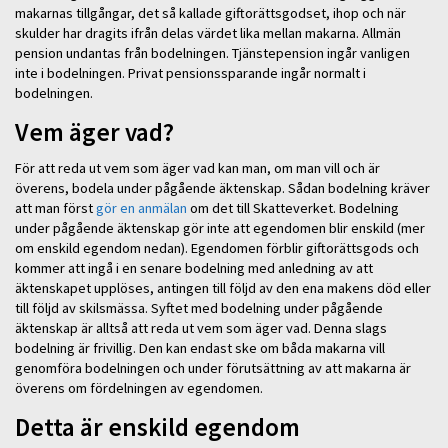
makarnas tillgångar, det så kallade giftorättsgodset, ihop och när
skulder har dragits ifrån delas värdet lika mellan makarna. Allmän
pension undantas från bodelningen. Tjänstepension ingår vanligen
inte i bodelningen. Privat pensionssparande ingår normalt i
bodelningen.
Vem äger vad?
För att reda ut vem som äger vad kan man, om man vill och är
överens, bodela under pågående äktenskap. Sådan bodelning kräver
att man först
gör en anmälan
om det till Skatteverket. Bodelning
under pågående äktenskap gör inte att egendomen blir enskild (mer
om enskild egendom nedan). Egendomen förblir giftorättsgods och
kommer att ingå i en senare bodelning med anledning av att
äktenskapet upplöses, antingen till följd av den ena makens död eller
till följd av skilsmässa. Syftet med bodelning under pågående
äktenskap är alltså att reda ut vem som äger vad. Denna slags
bodelning är frivillig. Den kan endast ske om båda makarna vill
genomföra bodelningen och under förutsättning av att makarna är
överens om fördelningen av egendomen.
Detta är enskild egendom