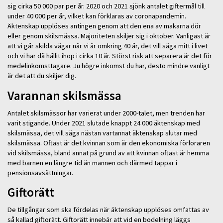
sig cirka 50 000 par per år. 2020 och 2021 sjönk antalet giftermål till
under 40 000 per år, vilket kan förklaras av coronapandemin.
Äktenskap upplöses antingen genom att den ena av makarna dör
eller genom skilsmässa. Majoriteten skiljer sig i oktober. Vanligast är
att vi går skilda vägar när vi är omkring 40 år, det vill säga mitt i livet
och vi har då hållit ihop i cirka 10 år. Störst risk att separera är det för
medelinkomsttagare. Ju högre inkomst du har, desto mindre vanligt
är det att du skiljer dig.
Varannan skilsmässa
Antalet skilsmässor har varierat under 2000-talet, men trenden har
varit stigande. Under 2021 slutade knappt 24 000 äktenskap med
skilsmässa, det vill säga nästan vartannat äktenskap slutar med
skilsmässa. Oftast är det kvinnan som är den ekonomiska förloraren
vid skilsmässa, bland annat på grund av att kvinnan oftast är hemma
med barnen en längre tid än mannen och därmed tappar i
pensionsavsättningar.
Giftorätt
De tillgångar som ska fördelas när äktenskap upplöses omfattas av
så kallad giftorätt. Giftorätt innebär att vid en bodelning läggs