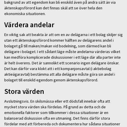
bakgrund av att egendom kan bli enskild även på andra sätt än via
äktenskapsförord kan det finnas skäl att se över hela den
ekonomiska situationen.
Värdera andelar
En viktig sak att beakta är att om en av delägarna i ett bolag skiljer sig
utan ett äktenskapsförord kommer hälften av delägarens andel i
bolaget gå till maken/makan vid bodelning, som därmed kan bli
delägare i bolaget. I ett sådant läge måste andelarna värderas vilket
kan medföra komplicerade diskussioner i ett läge där alla parter inte
är helt överens. Det är sannolikt ett scenario ingen delägare önskar.
Det kan därför vara klokt att i ett kompanjonsavtal (i aktiebolag
aktieägaravtal) bestämma att alla delägare måste göra sin andel i
bolaget till enskild egendom genom äktenskapsförord.
Stora värden
Avslutningsvis. En skilsmässa eller ett dödsfall innebär ofta att
mycket stora värden ska fördelas. På grund av detta och de
emotionella faktorer som tillkommer i dessa situationer är en
balanserad diskussion ofta en utmaning. Det finns därför stora
fördelar med att förbereda och dokumentera hur sådana situationer