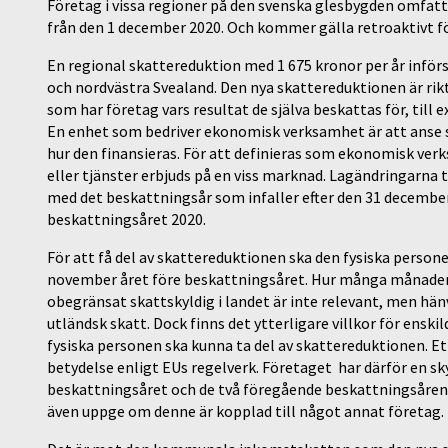
Företag i vissa regioner på den svenska glesbygden omfat
från den 1 december 2020. Och kommer gälla retroaktivt fö
En regional skattereduktion med 1 675 kronor per år införs
och nordvästra Svealand. Den nya skattereduktionen är ri
som har företag vars resultat de själva beskattas för, till
En enhet som bedriver ekonomisk verksamhet är att anse 
hur den finansieras. För att definieras som ekonomisk verk
eller tjänster erbjuds på en viss marknad. Lagändringarna 
med det beskattningsår som infaller efter den 31 december
beskattningsåret 2020.
För att få del av skattereduktionen ska den fysiska perso
november året före beskattningsåret. Hur många månader 
obegränsat skattskyldig i landet är inte relevant, men hän
utländsk skatt. Dock finns det ytterligare villkor för ensk
fysiska personen ska kunna ta del av skattereduktionen. Et
betydelse enligt EUs regelverk. Företaget har därför en sk
beskattningsåret och de två föregående beskattningsåren 
även uppge om denne är kopplad till något annat företag.