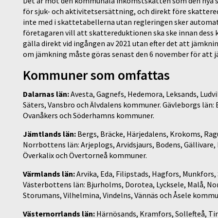
Det är mot den kommunala inkomstskatten som den nya ska
för sjuk- och aktivitetsersättning, och direkt före skatte
inte med i skattetabellerna utan regleringen sker automat
företagaren vill att skattereduktionen ska ske innan des
gälla direkt vid ingången av 2021 utan efter det att jämkn
om jämkning måste göras senast den 6 november för att jä
Kommuner som omfattas
Dalarnas län:
Avesta, Gagnefs, Hedemora, Leksands, Ludvi
Säters, Vansbro och Älvdalens kommuner. Gävleborgs län: B
Ovanåkers och Söderhamns kommuner.
Jämtlands län:
Bergs, Bräcke, Härjedalens, Krokoms, Ra
Norrbottens län: Arjeplogs, Arvidsjaurs, Bodens, Gällivare,
Överkalix och Övertorneå kommuner.
Värmlands län:
Arvika, Eda, Filipstads, Hagfors, Munkfors,
Västerbottens län: Bjurholms, Dorotea, Lycksele, Malå, Nor
Storumans, Vilhelmina, Vindelns, Vännäs och Åsele kommu
Västernorrlands län:
Härnösands, Kramfors, Sollefteå, T