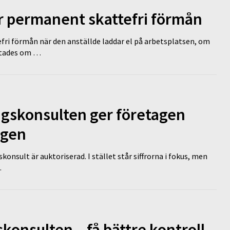
ir permanent skattefri förmån
efri förmån när den anställde laddar el på arbetsplatsen, om
lutades om …
ngskonsulten ger företagen
ägen
nsult är auktoriserad. I stället står siffrorna i fokus, men
…
onsulten – få bättre kontroll