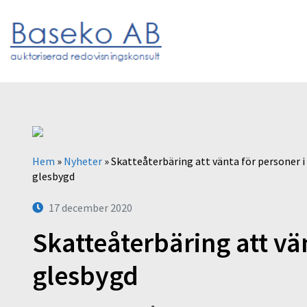
Hem
»
Nyheter
»
Skatteåterbäring att vänta för personer i
glesbygd
17 december 2020
Skatteåterbäring att vä
glesbygd