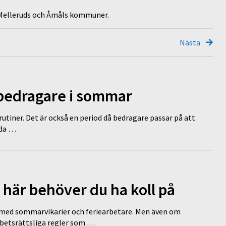
 Melleruds och Åmåls kommuner.
Nästa
 bedragare i sommar
tiner. Det är också en period då bedragare passar på att
dda …
 här behöver du ha koll på
ed sommarvikarier och feriearbetare. Men även om
rbetsrättsliga regler som …