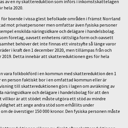
tas av en ny skattereduktion som införs i inkomstskattelagen
r hela 2020.
 för boende i vissa glest befolkade områden i främst Norrland
ktad mot privatpersoner men omfattar även fysiska personer
 exempel enskilda näringsidkare och delägare i handelsbolag.
som företag, oavsett enhetens rättsliga form och oavsett
samhet behöver det inte finnas ett vinstsyfte så länge varor
träder i kraft den 1 december 2020, men tillämpas från och
 2019. Detta innebär att skattereduktionen ges för hela
nen vara folkbokförd i en kommun med skattereduktion den 1
en person faktiskt bor i en omfattad kommun eller är
visning till skattereduktionen görs i lagen om avräkning av
ilda näringsidkare och delägare i handelsbolag för att den
t villkor är att stödet måste utgöra ett stöd av mindre
yldighet att ange andra stöd som erhållits under
om de överstiger 150 000 kronor. Den fysiska personen måste