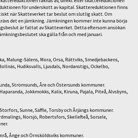
ttereduktionen räknas av, direkt efter skattereduktionen
reduktionen för underskott av kapital. Skattereduktionen finns
iskt när Skatteverket tar beslut om slutlig skatt. Om
s krävs det en jämkning. Jämkningen kommer inte kunna börja
ingsbeslut är fattat av Skatteverket. Detta eftersom ansökan
mkningsbeslutet ska gälla från och med januari.
ka, Malung-Sälens, Mora, Orsa, Rättviks, Smedjebackens,
ollnäs, Hudiksvalls, Ljusdals, Nordanstigs, Ockelbo,
gunda, Strömsunds, Åre och Östersunds kommuner.
 Haparanda, Jokkmokks, Kalix, Kiruna, Pajala, Piteå, Älvsbyns,
 Storfors, Sunne, Säffle, Torsby och Årjängs kommuner.
dmalings, Norsjö, Robertsfors, Skellefteå, Sorsele,
ner.
imrå, Ånge och Örnsköldsviks kommuner.