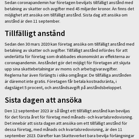
Sedan coronapandemin har företagen beviljats tillfälligt anstånd med
betalning av skatter och avgifter med 45 miljarder kronor. Än finns det
möjlighet att ansöka om tillfälligt anstånd. Sista dag att ansöka om
anstånd är den 11 september.
Tillfälligt anstånd
Sedan den 30 mars 2020 kan företag ansöka om tillfälligt anstånd med
betalning av skatter och avgifter. Tillfälligt anstånd infördes för att
underlätta för företag som drabbades ekonomiskt av effekterna av
coronapandemin. Anståndet gör det möjligt för företagen att skjuta
upp sina skattebetalningar av moms och arbetsgivaravgifter.
Reglerna har även förlängts i olika omgångar. De tillfälliga anstånden
är däremot inte gratis. Företagen får betala kostnadsränta, i
dagsläget 5 procent, och anståndsavgift på anståndsbeloppet.
Sista dagen att ansöka
Den 12 september 2023 är så långt ett tillfälligt anstånd kan beviljas
för det första året för företag med månads- och kvartalsredovisning.
Det innebär att sista dagen att ansöka om ett tillfälligt anstånd för
dessa företag, med månads och kvartalsredovisning, är den 11
september 2023. Därefter kan Skatteverket bara bevilja förlängningar