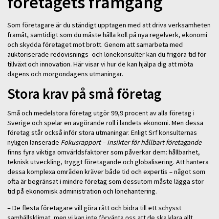
företagets framgång
Som företagare är du ständigt upptagen med att driva verksamheten
framåt, samtidigt som du måste hålla koll på nya regelverk, ekonomi
och skydda företaget mot brott. Genom att samarbeta med
auktoriserade redovisnings- och lönekonsulter kan du frigöra tid för
tillväxt och innovation. Här visar vi hur de kan hjälpa dig att möta
dagens och morgondagens utmaningar.
Stora krav på små företag
Små och medelstora företag utgör 99,9 procent av alla företag i
Sverige och spelar en avgörande roll i landets ekonomi. Men dessa
företag står också inför stora utmaningar. Enligt Srf konsulternas
nyligen lanserade
Fokusrapport – insikter för hållbart företagande
finns fyra viktiga omvärldsfaktorer som påverkar dem: hållbarhet,
teknisk utveckling, tryggt företagande och globalisering. Att hantera
dessa komplexa områden kräver både tid och expertis – något som
ofta är begränsat i mindre företag som dessutom måste lägga stor
tid på ekonomisk administration och lönehantering.
– De flesta företagare vill göra rätt och bidra till ett schysst
samhällsklimat, men vi kan inte förvänta oss att de ska klara allt