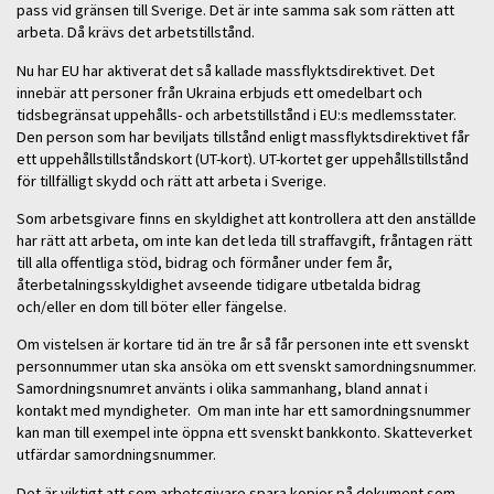
pass vid gränsen till Sverige. Det är inte samma sak som rätten att
arbeta. Då krävs det arbetstillstånd.
Nu har EU har aktiverat det så kallade massflyktsdirektivet. Det
innebär att personer från Ukraina erbjuds ett omedelbart och
tidsbegränsat uppehålls- och arbetstillstånd i EU:s medlemsstater.
Den person som har beviljats tillstånd enligt massflyktsdirektivet får
ett uppehållstillståndskort (UT-kort). UT-kortet ger uppehållstillstånd
för tillfälligt skydd och rätt att arbeta i Sverige.
Som arbetsgivare finns en skyldighet att kontrollera att den anställde
har rätt att arbeta, om inte kan det leda till straffavgift, fråntagen rätt
till alla offentliga stöd, bidrag och förmåner under fem år,
återbetalningsskyldighet avseende tidigare utbetalda bidrag
och/eller en dom till böter eller fängelse.
Om vistelsen är kortare tid än tre år så får personen inte ett svenskt
personnummer utan ska ansöka om ett svenskt samordningsnummer.
Samordningsnumret använts i olika sammanhang, bland annat i
kontakt med myndigheter. Om man inte har ett samordningsnummer
kan man till exempel inte öppna ett svenskt bankkonto. Skatteverket
utfärdar samordningsnummer.
Det är viktigt att som arbetsgivare spara kopior på dokument som