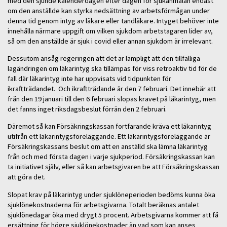
med den sjunde kalenderdagen efter dagen för sjukanmälan endast
om den anställde kan styrka nedsättning av arbetsförmågan under
denna tid genom intyg av läkare eller tandläkare. Intyget behöver inte
innehålla närmare uppgift om vilken sjukdom arbetstagaren lider av,
så om den anställde är sjuk i covid eller annan sjukdom är irrelevant.
Dessutom ansåg regeringen att det är lämpligt att den tillfälliga
lagändringen om läkarintyg ska tillämpas för viss retroaktiv tid för de
fall där läkarintyg inte har uppvisats vid tidpunkten för
ikraftträdandet. Och ikraftträdande är den 7 februari. Det innebär att
från den 19 januari till den 6 februari slopas kravet på läkarintyg, men
det fanns inget riksdagsbeslut förrän den 2 februari.
Däremot så kan Försäkringskassan fortfarande kräva ett läkarintyg
utifrån ett läkarintygsföreläggande. Ett läkarintygsföreläggande är
Försäkringskassans beslut om att en anställd ska lämna läkarintyg
från och med första dagen i varje sjukperiod. Försäkringskassan kan
ta initiativet själv, eller så kan arbetsgivaren be att Försäkringskassan
att göra det.
Slopat krav på läkarintyg under sjuklöneperioden bedöms kunna öka
sjuklönekostnaderna för arbetsgivarna. Totalt beräknas antalet
sjuklönedagar öka med drygt 5 procent. Arbetsgivarna kommer att få
ersättning för högre sjuklönekostnader än vad som kan anses