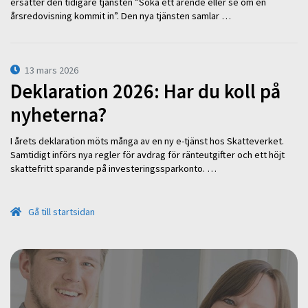
ersätter den tidigare tjänsten ”Söka ett ärende eller se om en
årsredovisning kommit in”. Den nya tjänsten samlar …
13 mars 2026
Deklaration 2026: Har du koll på
nyheterna?
I årets deklaration möts många av en ny e-tjänst hos Skatteverket.
Samtidigt införs nya regler för avdrag för ränteutgifter och ett höjt
skattefritt sparande på investeringssparkonto. …
Gå till startsidan