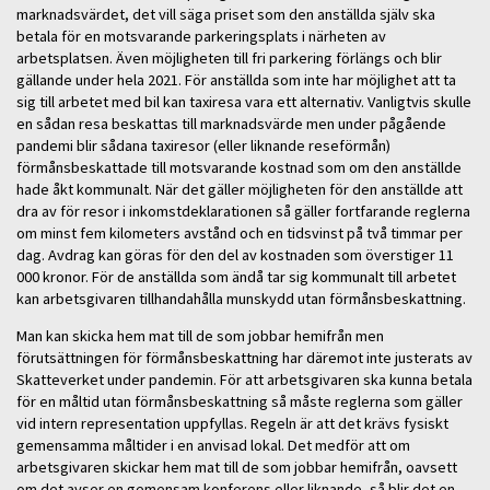
marknadsvärdet, det vill säga priset som den anställda själv ska
betala för en motsvarande parkeringsplats i närheten av
arbetsplatsen. Även möjligheten till fri parkering förlängs och blir
gällande under hela 2021. För anställda som inte har möjlighet att ta
sig till arbetet med bil kan taxiresa vara ett alternativ. Vanligtvis skulle
en sådan resa beskattas till marknadsvärde men under pågående
pandemi blir sådana taxiresor (eller liknande reseförmån)
förmånsbeskattade till motsvarande kostnad som om den anställde
hade åkt kommunalt. När det gäller möjligheten för den anställde att
dra av för resor i inkomstdeklarationen så gäller fortfarande reglerna
om minst fem kilometers avstånd och en tidsvinst på två timmar per
dag. Avdrag kan göras för den del av kostnaden som överstiger 11
000 kronor. För de anställda som ändå tar sig kommunalt till arbetet
kan arbetsgivaren tillhandahålla munskydd utan förmånsbeskattning.
Man kan skicka hem mat till de som jobbar hemifrån men
förutsättningen för förmånsbeskattning har däremot inte justerats av
Skatteverket under pandemin. För att arbetsgivaren ska kunna betala
för en måltid utan förmånsbeskattning så måste reglerna som gäller
vid intern representation uppfyllas. Regeln är att det krävs fysiskt
gemensamma måltider i en anvisad lokal. Det medför att om
arbetsgivaren skickar hem mat till de som jobbar hemifrån, oavsett
om det avser en gemensam konferens eller liknande, så blir det en