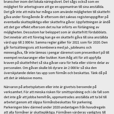
branscher inom det lokala näringslivet. Det sågs också som en
möjlighet för arbetsgivare att ge en uppmuntran till sina anställda.
Det går inte att mäta hur många som använde möjligheten till skattefri
gåva under föregående år eftersom det saknas registeruppgifter på
eventuella skattepliktiga eller skattefria gåvor. Uppfattningen är ändå
att det ger effekt eftersom det nu har införts en förlängning av
möjligheten. Dessutom har beloppet som är skattefritt fördubblats.
Det innebär att ett företag kan ge en skattefri gåva till sina anställda
värd upp till 2 000 kr. Samma regler gäller för 2021 som för 2020. Den
går fortsättningsvis att kombinera med jul-, jubileums och
minnesgåva, får inte lämnas i pengar däremot som presentkort på till
exempel restauranger eller butiker. Kom ihåg att för att uppfylla
kraven på skattefrihet så ska gåvan vara för hela eller större delar av
personalen. Om gåvan skulle bli dyrare än 2 000 kr så ska den
överskjutande delen tas upp som förmån och beskattas. Tänk då på
att det är inklusive moms.
Närvaron på arbetsplatsen eller inte är givetvis beroende på
verksamhet. För att minska risken för smittspridning och i de fall som
det inte går att jobba hemifrån, uppmuntrades anställda att ta bil till
arbetet genom att slippa förmånsbeskattas för parkering.
Parkeringen blev därmed under 2020 undantagen från huvudregeln
att alla förmåner är skattepliktiga. Förmånen värderas vanligtvis till